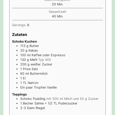
Minuten
20
Min.
Gesamtzeit
Minuten
40
Min.
Servings:
8
Zutaten
Schoko Kuchen
113
g
Butter
20
g
Kakao
100
ml
Kaffee oder Espresso
130
g
Mehl
Typ 405
200
g
weißer Zucker
1
Prise Salz
60
ml
Buttermilch
1
Ei
1
TL
Natron
Ein paar Tropfen Vanille
Toppings
Schoko Pudding
mit 500 ml Milch und 50 g Zucker
1
Becher Sahne + 1/2 TL Puderzucker
2-3
Daim Riegel