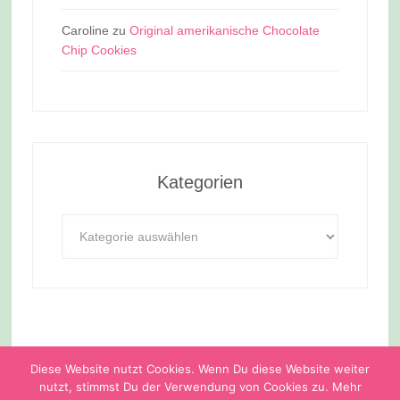
Caroline
zu
Original amerikanische Chocolate
Chip Cookies
Kategorien
Kategorien
Copyright © 2026 ·
Delightful theme
by
Restored 316
·
Diese Website nutzt Cookies. Wenn Du diese Website weiter
Impressum
·
Datenschutz
nutzt, stimmst Du der Verwendung von Cookies zu. Mehr
Copyright © 2026 ·
Delightful Pro Theme
on
Genesis